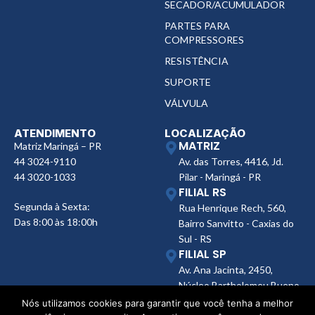
SECADOR/ACUMULADOR
PARTES PARA
COMPRESSORES
RESISTÊNCIA
SUPORTE
VÁLVULA
ATENDIMENTO
LOCALIZAÇÃO
MATRIZ
Matriz Maringá – PR
44 3024-9110
Av. das Torres, 4416, Jd.
44 3020-1033
Pilar - Maringá - PR
FILIAL RS
Segunda à Sexta:
Rua Henrique Rech, 560,
Das 8:00 às 18:00h
Bairro Sanvitto - Caxias do
Sul - RS
FILIAL SP
Av. Ana Jacinta, 2450,
Núcleo Bartholomeu Bueno
de Miranda, Presidente
Nós utilizamos cookies para garantir que você tenha a melhor