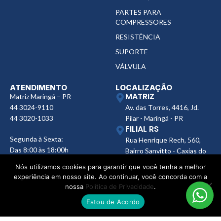
PARTES PARA
COMPRESSORES
RESISTÊNCIA
SUPORTE
VÁLVULA
ATENDIMENTO
LOCALIZAÇÃO
MATRIZ
Matriz Maringá – PR
44 3024-9110
Av. das Torres, 4416, Jd.
44 3020-1033
Pilar - Maringá - PR
FILIAL RS
Segunda à Sexta:
Rua Henrique Rech, 560,
Das 8:00 às 18:00h
Bairro Sanvitto - Caxias do
Sul - RS
Nós utilizamos cookies para garantir que você tenha a melhor
FILIAL SP
experiência em nosso site. Ao continuar, você concorda com a
Av. Ana Jacinta, 2450,
nossa
Política de Privacidade
.
Núcleo Bartholomeu Bueno
Estou de Acordo
de Miranda, Presidente
Prudente - SP