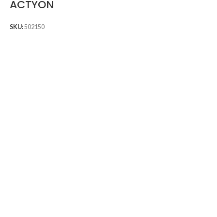
ACTYON
SKU:
502150
S