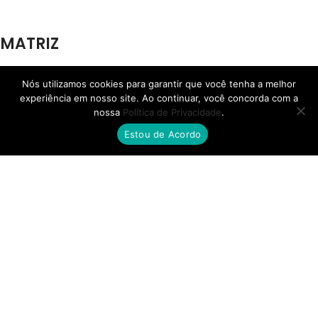
MATRIZ
Av. das Torres, 4416, Jd. Pilar - Maringá - PR
Nós utilizamos cookies para garantir que você tenha a melhor
experiência em nosso site. Ao continuar, você concorda com a
nossa
Política de Privacidade
.
Estou de Acordo
FILIAL RS
Rua Henrique Rech, 560, Bairro Sanvitto - Caxias do Sul - RS
FILIAL SP
Av. Ana Jacinta, 2450, Núcleo Bartholomeu Bueno de Miranda,
Presidente Prudente - SP