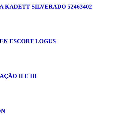
 KADETT SILVERADO 52463402
EN ESCORT LOGUS
ÃO II E III
ON